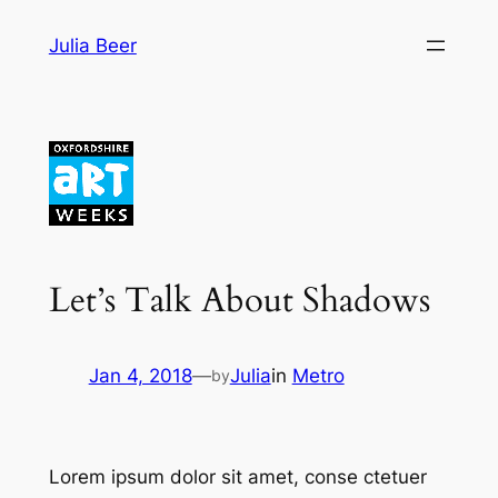
Skip
Julia Beer
to
content
Let’s Talk About Shadows
Jan 4, 2018
—
Julia
in
Metro
by
Lorem ipsum dolor sit amet, conse ctetuer