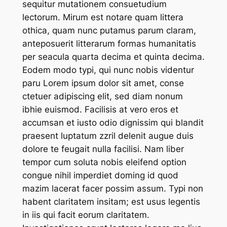
sequitur mutationem consuetudium
lectorum. Mirum est notare quam littera
othica, quam nunc putamus parum claram,
anteposuerit litterarum formas humanitatis
per seacula quarta decima et quinta decima.
Eodem modo typi, qui nunc nobis videntur
paru Lorem ipsum dolor sit amet, conse
ctetuer adipiscing elit, sed diam nonum
ibhie euismod. Facilisis at vero eros et
accumsan et iusto odio dignissim qui blandit
praesent luptatum zzril delenit augue duis
dolore te feugait nulla facilisi. Nam liber
tempor cum soluta nobis eleifend option
congue nihil imperdiet doming id quod
mazim lacerat facer possim assum. Typi non
habent claritatem insitam; est usus legentis
in iis qui facit eorum claritatem.