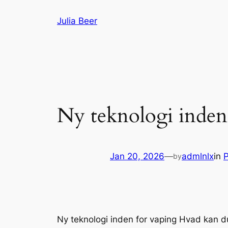
Skip
Julia Beer
to
content
Ny teknologi inden
Jan 20, 2026
—
admlnlx
in
P
by
Ny teknologi inden for vaping Hvad kan d