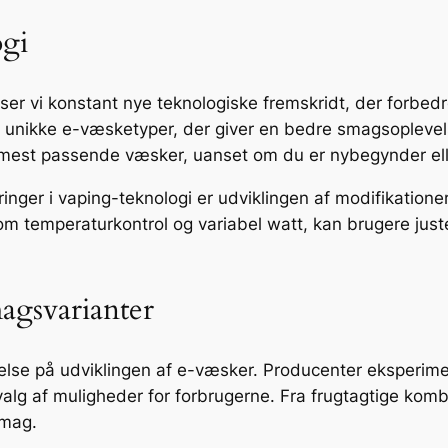
ogi
 ser vi konstant nye teknologiske fremskridt, der forbed
 unikke e-væsketyper, der giver en bedre smagsopleve
mest passende væsker, uanset om du er nybegynder elle
er i vaping-teknologi er udviklingen af modifikationer,
om temperaturkontrol og variabel watt, kan brugere just
agsvarianter
ydelse på udviklingen af e-væsker. Producenter eksperim
valg af muligheder for forbrugerne. Fra frugtagtige komb
smag.