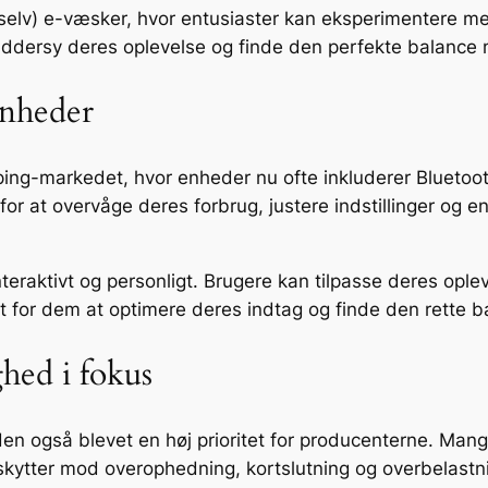
t-selv) e-væsker, hvor entusiaster kan eksperimentere m
æddersy deres oplevelse og finde den perfekte balance 
enheder
ping-markedet, hvor enheder nu ofte inkluderer Bluetoo
 for at overvåge deres forbrug, justere indstillinger o
teraktivt og personligt. Brugere kan tilpasse deres ople
t for dem at optimere deres indtag og finde den rette b
hed i fokus
eden også blevet en høj prioritet for producenterne. Ma
ytter mod overophedning, kortslutning og overbelastning