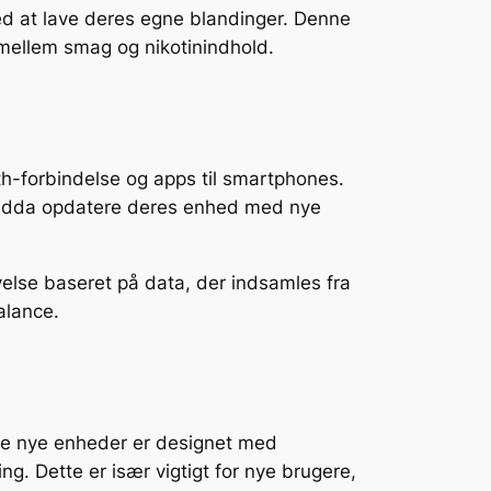
ed at lave deres egne blandinger. Denne
mellem smag og nikotinindhold.
th-forbindelse og apps til smartphones.
g endda opdatere deres enhed med nye
velse baseret på data, der indsamles fra
alance.
nge nye enheder er designet med
. Dette er især vigtigt for nye brugere,