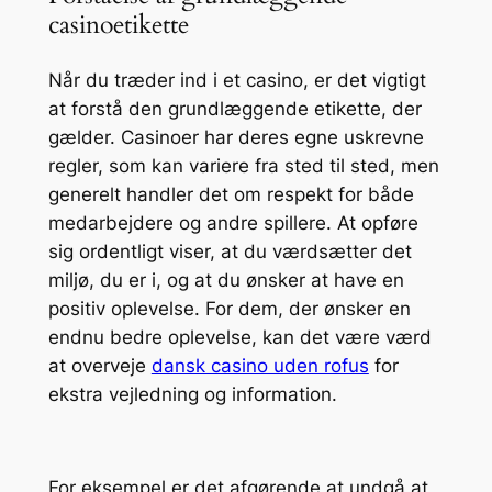
casinoetikette
Når du træder ind i et casino, er det vigtigt
at forstå den grundlæggende etikette, der
gælder. Casinoer har deres egne uskrevne
regler, som kan variere fra sted til sted, men
generelt handler det om respekt for både
medarbejdere og andre spillere. At opføre
sig ordentligt viser, at du værdsætter det
miljø, du er i, og at du ønsker at have en
positiv oplevelse. For dem, der ønsker en
endnu bedre oplevelse, kan det være værd
at overveje
dansk casino uden rofus
for
ekstra vejledning og information.
For eksempel er det afgørende at undgå at