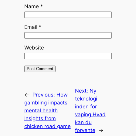
Name
*
Email
*
Website
Next:
Ny
←
Previous:
How
teknologi
gambling impacts
inden for
mental health
vaping Hvad
Insights from
kan du
chicken road game
forvente
→