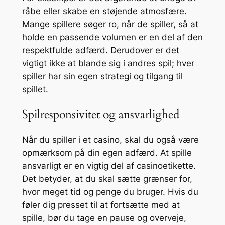
råbe eller skabe en støjende atmosfære.
Mange spillere søger ro, når de spiller, så at
holde en passende volumen er en del af den
respektfulde adfærd. Derudover er det
vigtigt ikke at blande sig i andres spil; hver
spiller har sin egen strategi og tilgang til
spillet.
Spilresponsivitet og ansvarlighed
Når du spiller i et casino, skal du også være
opmærksom på din egen adfærd. At spille
ansvarligt er en vigtig del af casinoetikette.
Det betyder, at du skal sætte grænser for,
hvor meget tid og penge du bruger. Hvis du
føler dig presset til at fortsætte med at
spille, bør du tage en pause og overveje,