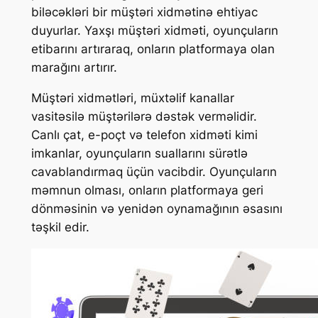
biləcəkləri bir müştəri xidmətinə ehtiyac
duyurlar. Yaxşı müştəri xidməti, oyunçuların
etibarını artıraraq, onların platformaya olan
marağını artırır.
Müştəri xidmətləri, müxtəlif kanallar
vasitəsilə müştərilərə dəstək verməlidir.
Canlı çat, e-poçt və telefon xidməti kimi
imkanlar, oyunçuların suallarını sürətlə
cavablandırmaq üçün vacibdir. Oyunçuların
məmnun olması, onların platformaya geri
dönməsinin və yenidən oynamağının əsasını
təşkil edir.