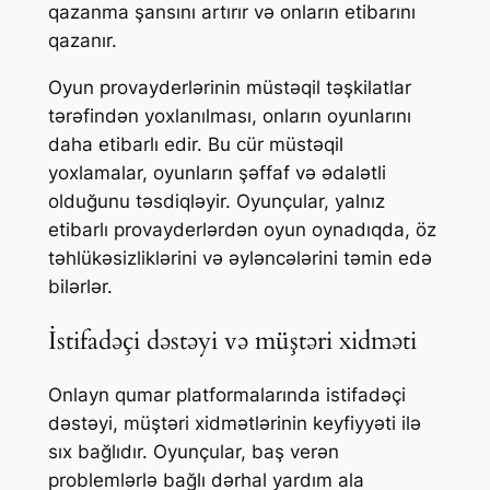
qazanma şansını artırır və onların etibarını
qazanır.
Oyun provayderlərinin müstəqil təşkilatlar
tərəfindən yoxlanılması, onların oyunlarını
daha etibarlı edir. Bu cür müstəqil
yoxlamalar, oyunların şəffaf və ədalətli
olduğunu təsdiqləyir. Oyunçular, yalnız
etibarlı provayderlərdən oyun oynadıqda, öz
təhlükəsizliklərini və əyləncələrini təmin edə
bilərlər.
İstifadəçi dəstəyi və müştəri xidməti
Onlayn qumar platformalarında istifadəçi
dəstəyi, müştəri xidmətlərinin keyfiyyəti ilə
sıx bağlıdır. Oyunçular, baş verən
problemlərlə bağlı dərhal yardım ala