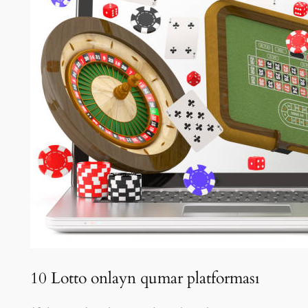
10 Lotto onlayn qumar platforması