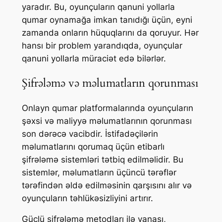
yaradır. Bu, oyunçuların qanuni yollarla
qumar oynamağa imkan tanıdığı üçün, eyni
zamanda onların hüquqlarını da qoruyur. Hər
hansı bir problem yarandıqda, oyunçular
qanuni yollarla müraciət edə bilərlər.
Şifrələmə və məlumatların qorunması
Onlayn qumar platformalarında oyunçuların
şəxsi və maliyyə məlumatlarının qorunması
son dərəcə vacibdir. İstifadəçilərin
məlumatlarını qorumaq üçün etibarlı
şifrələmə sistemləri tətbiq edilməlidir. Bu
sistemlər, məlumatların üçüncü tərəflər
tərəfindən əldə edilməsinin qarşısını alır və
oyunçuların təhlükəsizliyini artırır.
Güclü şifrələmə metodları ilə yanaşı,