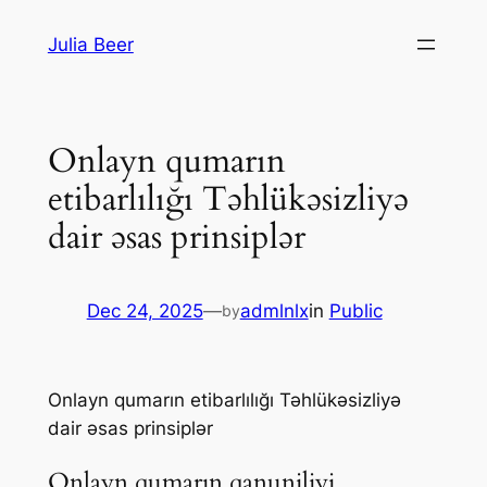
Skip
Julia Beer
to
content
Onlayn qumarın
etibarlılığı Təhlükəsizliyə
dair əsas prinsiplər
Dec 24, 2025
—
admlnlx
in
Public
by
Onlayn qumarın etibarlılığı Təhlükəsizliyə
dair əsas prinsiplər
Onlayn qumarın qanuniliyi