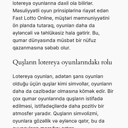
lotereya oyunlarına daxil ola bilirlər.
Məsuliyyətli oyun prinsiplərinə riayət edən
Fast Lotto Online, müştəri məmnuniyyətini
ön planda tutaraq, oyunları daha da
əyləncəli və təhlükəsiz hala gətirir. Bu,
qumar dünyasında müsbət bir nüfuz
qazanmasına səbəb olur.
Quşların lotereya oyunlarındakı rolu
Lotereya oyunları, adətən şans oyunları
olduğu üçün quşlar kimi simvollar, oyunların
daha da cazibədar olmasına kömək edir. Bir
çox qumar oyunlarında quşların istifadə
edilməsi, istifadəçilərdə daha pozitiv bir
atmosfer yaradır. Quşların simvolizmi,
oyunlara gözəllik və əyləncə qatır, bu da