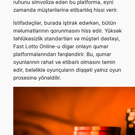
ruhunu simvolizə edən bu platforma, eyni
zamanda müştərilərinə etibarlılıq hissi verir.
İstifadəçilər, burada iştirak edərkən, bütün
məlumatlarının qorunmasını hiss edir. Yüksək
təhlükəsizlik standartları və müştəri dəstəyi,
Fast Lotto Online-u digər onlayn qumar
platformalarından fərqləndirir. Bu, qumar
oyunlarının rahat və etibarlı olmasını təmin
edir, beləliklə oyunçuların diqqəti yalnız oyun
prosesinə yönəldilir.