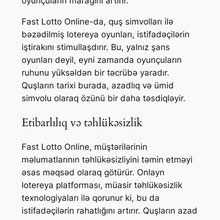
oyunçuların marağını artırır.
Fast Lotto Online-da, quş simvolları ilə
bəzədilmiş lotereya oyunları, istifadəçilərin
iştirakını stimullaşdırır. Bu, yalnız şans
oyunları deyil, eyni zamanda oyunçuların
ruhunu yüksəldən bir təcrübə yaradır.
Quşların tarixi burada, azadlıq və ümid
simvolu olaraq özünü bir daha təsdiqləyir.
Etibarlılıq və təhlükəsizlik
Fast Lotto Online, müştərilərinin
məlumatlarının təhlükəsizliyini təmin etməyi
əsas məqsəd olaraq götürür. Onlayn
lotereya platforması, müasir təhlükəsizlik
texnologiyaları ilə qorunur ki, bu da
istifadəçilərin rahatlığını artırır. Quşların azad