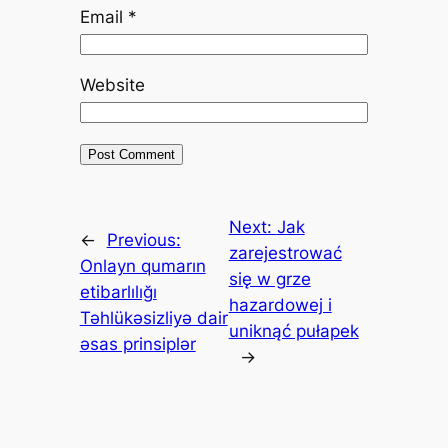
Email
*
Website
Next:
Jak
←
Previous:
zarejestrować
Onlayn qumarın
się w grze
etibarlılığı
hazardowej i
Təhlükəsizliyə dair
uniknąć pułapek
əsas prinsiplər
→