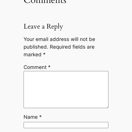
Leave a Reply
Your email address will not be
published.
Required fields are
marked
*
Comment
*
Name
*