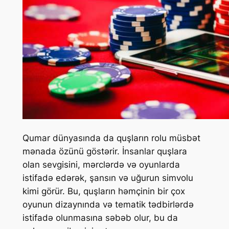
Qumar dünyasında da quşların rolu müsbət
mənada özünü göstərir. İnsanlar quşlara
olan sevgisini, mərclərdə və oyunlarda
istifadə edərək, şansın və uğurun simvolu
kimi görür. Bu, quşların həmçinin bir çox
oyunun dizaynında və tematik tədbirlərdə
istifadə olunmasına səbəb olur, bu da